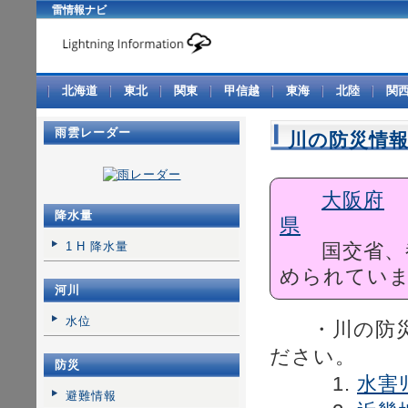
雷情報ナビ
北海道
東北
関東
甲信越
東海
北陸
関
雨雲レーダー
川の防災情
大阪府
降水量
県
1 H 降水量
国交省、都
められてい
河川
水位
・川の防災情
ださい。
防災
1.
水害ﾘ
避難情報