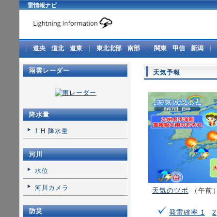
雷情報ナビ
道央
道北
道東
東北北部
南部
関東
甲信
新潟
雨雲レーダー
天気予報
降水量
1 H 降水量
河川
水位
河川カメラ
天気のツボ
（午前
防災
発雷確率 1
2