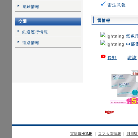
雷注意報
避難情報
雷情報
交通
鉄道運行情報
気象
道路情報
中部
長野
|
諏訪
雷情報HOME
｜
スマホ 雷情報
｜
河川監