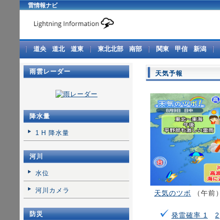
雷情報ナビ
道央
道北
道東
東北北部
南部
関東
甲信
新潟
雨雲レーダー
天気予報
降水量
1 H 降水量
河川
水位
河川カメラ
天気のツボ
（午前
防災
発雷確率 1
2