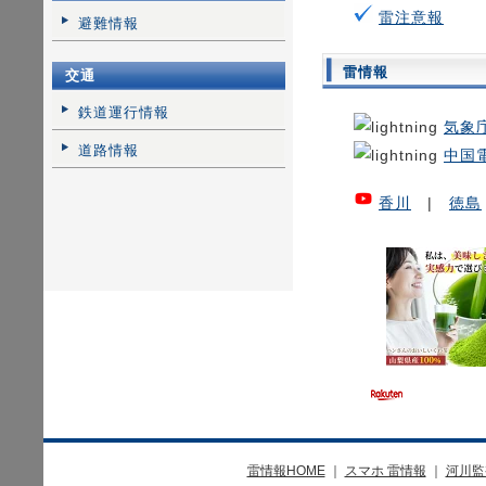
雷注意報
避難情報
雷情報
交通
鉄道運行情報
気象
道路情報
中国
香川
|
徳島
雷情報HOME
｜
スマホ 雷情報
｜
河川監